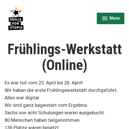
Skip
to
content
Menu
expanded
collapsed
Skills for Utopia
Frühlings-Werkstatt
(Online)
Es war toll vom 25. April bis 26. April!
Wir haben die erste Frühlingswerkstatt durchgeführt.
Alles war digital.
Wir sind ganz begeistert vom Ergebnis.
Sechs von acht Schulungen waren ausgebucht.
80 Menschen haben teilgenommen.
136 Plätze waren besetzt.