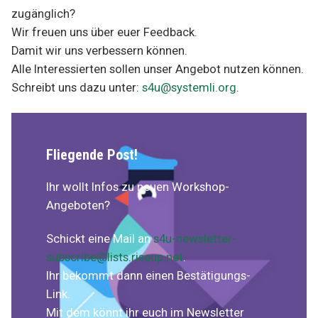
zugänglich?
Wir freuen uns über euer Feedback.
Damit wir uns verbessern können.
Alle Interessierten sollen unser Angebot nutzen können.
Schreibt uns dazu unter:
s4u@systemli.org
.
Fliegende Post!
Ihr wollt Infos zu neuen Workshop-
Angeboten?
Schickt eine Mail an
s4u-newsletter-
subscribe@lists.riseup.net
.
Ihr bekommt dann einen Bestätigungs-
Link.
Mit dem könnt ihr euch im Newsletter