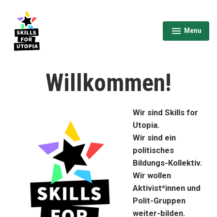
Skip
to
content
Menu
expanded
collapsed
Skills for Utopia
Willkommen!
Wir sind Skills for
Utopia.
Wir sind ein
politisches
Bildungs-Kollektiv.
Wir wollen
Aktivist*innen und
Polit-Gruppen
weiter-bilden.