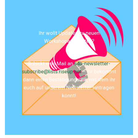
Ihr wollt Updates zu neuen
Workshopangeboten?
Schickt eine Mail an
s4u-newsletter-
subscribe@lists.riseup.net
– ihr bekommt
dann einen Bestätigungslink, mit dem ihr
euch auf unserem Newsletter eintragen
könnt!