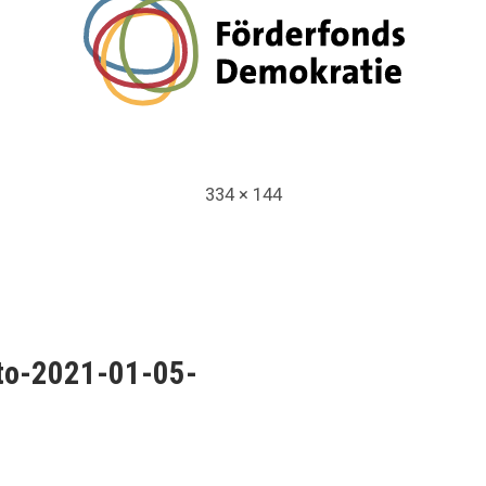
Full
334 × 144
size
snavigation
oto-2021-01-05-
9