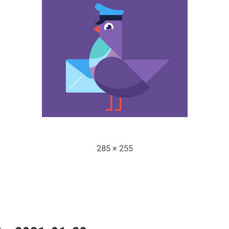
Full
285 × 255
size
snavigation